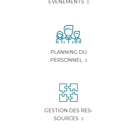
ÉVÉ­NE­MENTS
PLAN­NING DU
PER­SON­NEL
GES­TION DES RES­
SOURCES