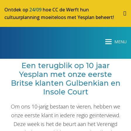
Ontdek op
24/09
hoe CC de Werft hun
cultuurplanning moeiteloos met Yesplan beheert!
Een terugblik op 10 jaar
Yesplan met onze eerste
Britse klanten Gulbenkian en
Insole Court
Om ons 10-jarig bestaan te vieren, hebben we
onze eerste klant in iedere regio geïnterviewd.
Deze week is het de beurt aan het Verenigd