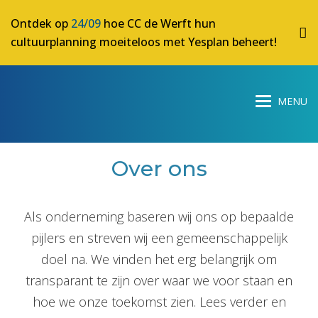
Ontdek op
24/09
hoe CC de Werft hun
cultuurplanning moeiteloos met Yesplan beheert!
Over ons
Als onderneming baseren wij ons op bepaalde
pijlers en streven wij een gemeenschappelijk
doel na. We vinden het erg belangrijk om
transparant te zijn over waar we voor staan en
hoe we onze toekomst zien. Lees verder en