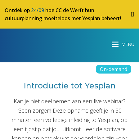
Ontdek op
24/09
hoe CC de Werft hun
cultuurplanning moeiteloos met Yesplan beheert!
On-demand
Introductie tot Yesplan
Kan je niet deelnemen aan een live webinar?
Geen zorgen! Deze opname geeft je in 30
minuten een volledige inleiding to Yesplan, op
een tijdstip dat jou uitkomt. Leer de software
kennen en ontdek wat de voordelen zijn voor