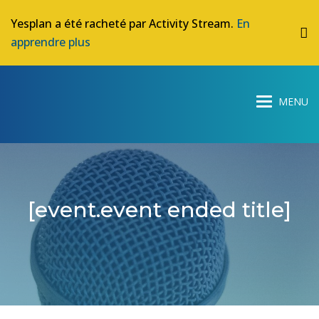
Yesplan a été racheté par Activity Stream.
En
apprendre plus
[event.event ended title]