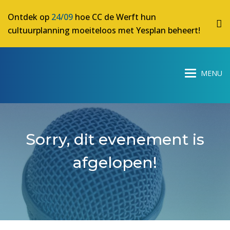
Ontdek op
24/09
hoe CC de Werft hun
cultuurplanning moeiteloos met Yesplan beheert!
Sorry, dit evenement is
afgelopen!