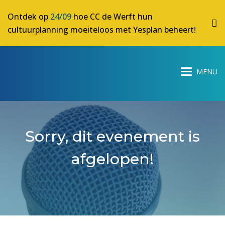
Ontdek op
24/09
hoe CC de Werft hun
cultuurplanning moeiteloos met Yesplan beheert!
Sorry, dit evenement is
afgelopen!