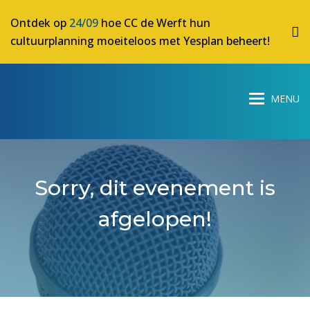
Ontdek op
24/09
hoe CC de Werft hun
cultuurplanning moeiteloos met Yesplan beheert!
Sorry, dit evenement is
afgelopen!