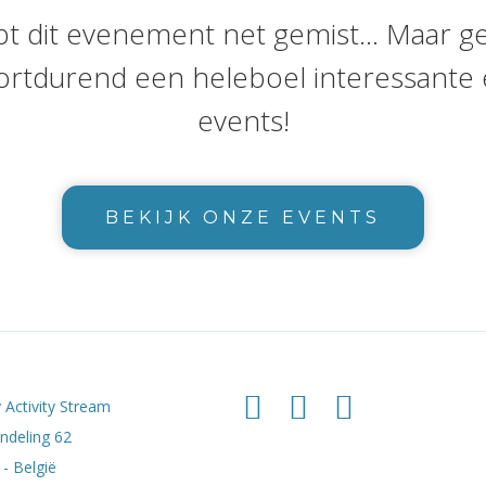
bt dit evenement net gemist... Maar g
ortdurend een heleboel interessante 
events!
BEKIJK ONZE EVENTS
 Activity Stream
deling 62
- België