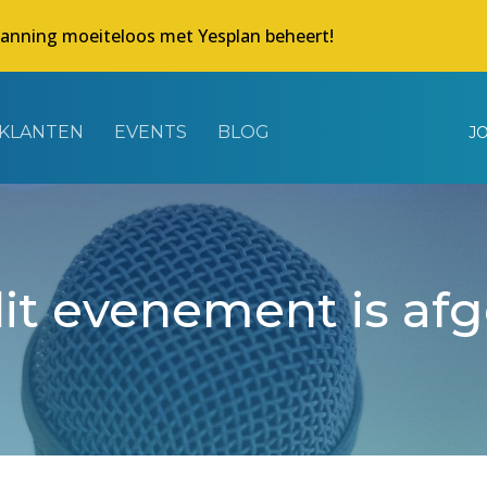
lanning moeiteloos met Yesplan beheert!
KLANTEN
EVENTS
BLOG
J
dit evenement is af