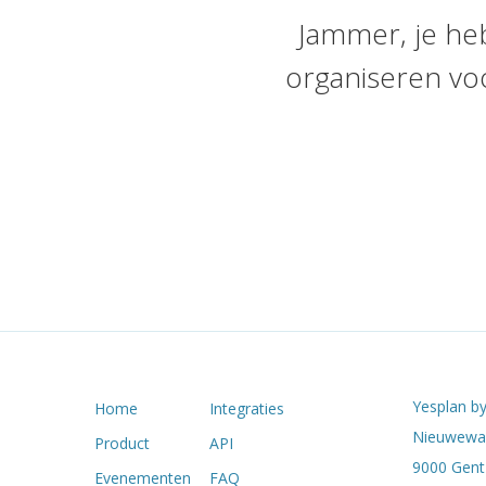
Jammer, je he
organiseren vo
Yesplan by
Home
Integraties
Nieuwewan
Product
API
9000 Gent 
Evenementen
FAQ