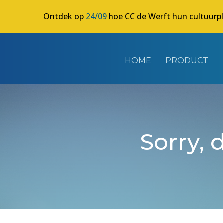
Ontdek op
24/09
hoe CC de Werft hun cultuurp
HOME
PRODUCT
Sorry, 