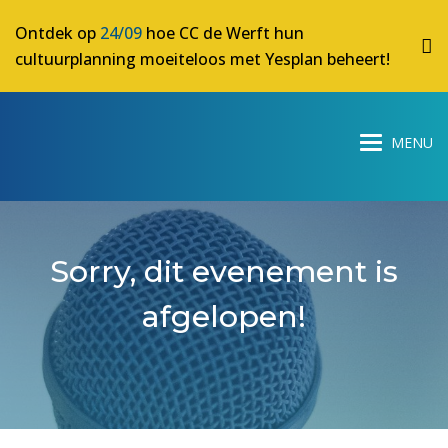
Ontdek op
24/09
hoe CC de Werft hun
cultuurplanning moeiteloos met Yesplan beheert!
Sorry, dit evenement is
afgelopen!