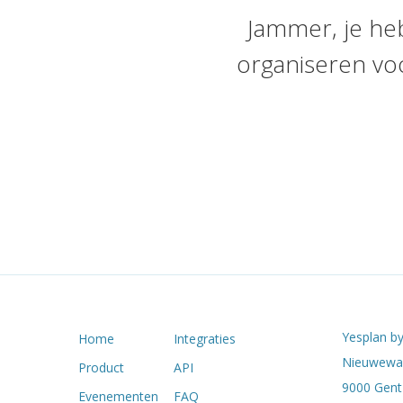
Jammer, je he
organiseren vo
Yesplan by
Home
Integraties
Nieuwewan
Product
API
9000 Gent 
Evenementen
FAQ