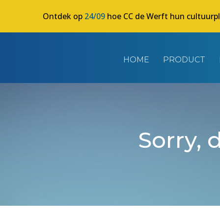
Ontdek op
24/09
hoe CC de Werft hun cultuurp
HOME
PRODUCT
Sorry, 