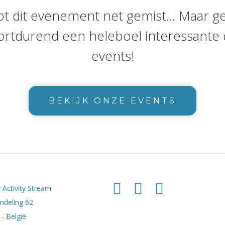
bt dit evenement net gemist... Maar g
ortdurend een heleboel interessante 
events!
BEKIJK ONZE EVENTS
 Activity Stream
deling 62
- België