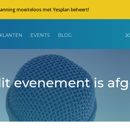
lanning moeiteloos met Yesplan beheert!
KLANTEN
EVENTS
BLOG
J
dit evenement is af