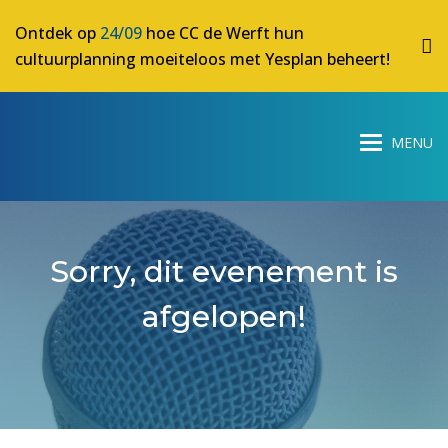
Ontdek op
24/09
hoe CC de Werft hun
cultuurplanning moeiteloos met Yesplan beheert!
Sorry, dit evenement is
afgelopen!