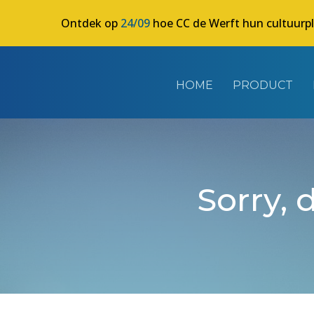
Ontdek op
24/09
hoe CC de Werft hun cultuurp
HOME
PRODUCT
Sorry, 