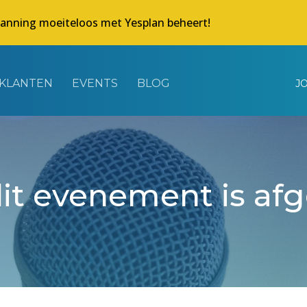
lanning moeiteloos met Yesplan beheert!
KLANTEN
EVENTS
BLOG
J
dit evenement is af