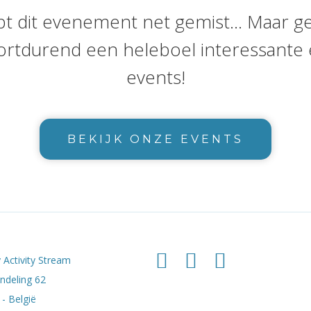
bt dit evenement net gemist... Maar g
ortdurend een heleboel interessante 
events!
BEKIJK ONZE EVENTS
 Activity Stream
deling 62
- België