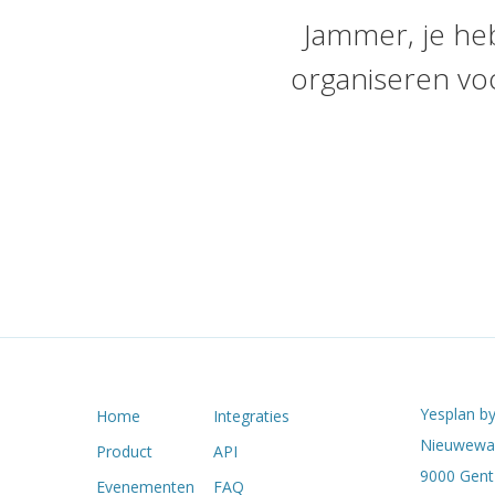
Jammer, je he
organiseren vo
Yesplan by
Home
Integraties
Nieuwewan
Product
API
9000 Gent 
Evenementen
FAQ