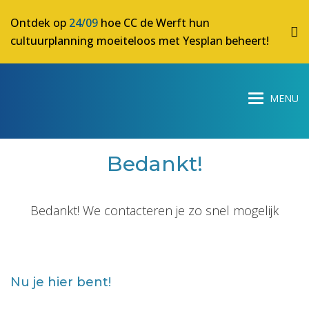
Ontdek op
24/09
hoe CC de Werft hun
cultuurplanning moeiteloos met Yesplan beheert!
Bedankt!
Bedankt! We contacteren je zo snel mogelijk
Nu je hier bent!